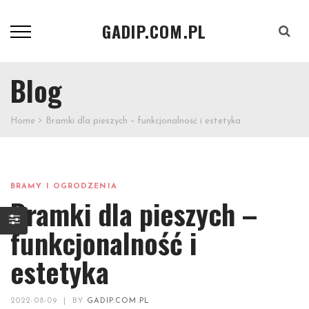
GADIP.COM.PL
Szukaj
Blog
Home
Bramki dla pieszych – funkcjonalność i estetyka
BRAMY I OGRODZENIA
Bramki dla pieszych –
funkcjonalność i
estetyka
2022-08-09
|
BY
GADIP.COM.PL