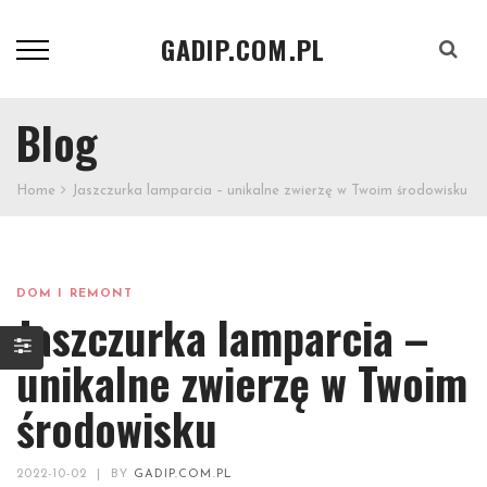
GADIP.COM.PL
Szukaj
Blog
Home
Jaszczurka lamparcia – unikalne zwierzę w Twoim środowisku
DOM I REMONT
Jaszczurka lamparcia –
unikalne zwierzę w Twoim
środowisku
2022-10-02
|
BY
GADIP.COM.PL