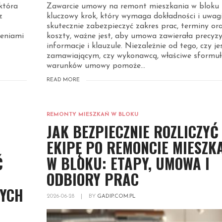
która
Zawarcie umowy na remont mieszkania w bloku 
z
kluczowy krok, który wymaga dokładności i uwag
skutecznie zabezpieczyć zakres prac, terminy or
zeniami
koszty, ważne jest, aby umowa zawierała precyzy
informacje i klauzule. Niezależnie od tego, czy je
zamawiającym, czy wykonawcą, właściwe sformu
warunków umowy pomoże...
READ MORE
REMONTY MIESZKAŃ W BLOKU
JAK BEZPIECZNIE ROZLICZYĆ
EKIPĘ PO REMONCIE MIESZK
Ć
W BLOKU: ETAPY, UMOWA I
ODBIORY PRAC
WYCH
2026-06-28
|
BY
GADIP.COM.PL