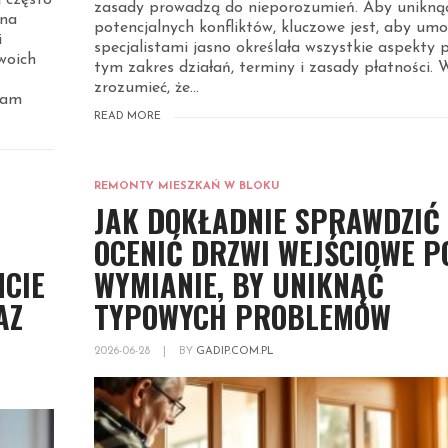
j często
zasady prowadzą do nieporozumień. Aby unikną
zna
potencjalnych konfliktów, kluczowe jest, aby um
i
specjalistami jasno określała wszystkie aspekty 
woich
tym zakres działań, terminy i zasady płatności. 
zrozumieć, że...
ram
READ MORE
REMONTY MIESZKAŃ W BLOKU
JAK DOKŁADNIE SPRAWDZIĆ 
OCENIĆ DRZWI WEJŚCIOWE P
NCIE
WYMIANIE, BY UNIKNĄĆ
AZ
TYPOWYCH PROBLEMÓW
2026-06-28
|
BY
GADIP.COM.PL