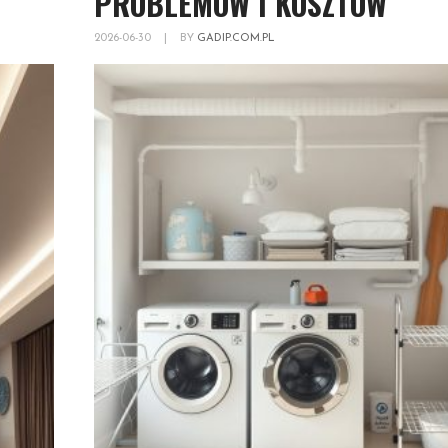
PROBLEMÓW I KOSZTÓW
2026-06-30
|
BY
GADIP.COM.PL