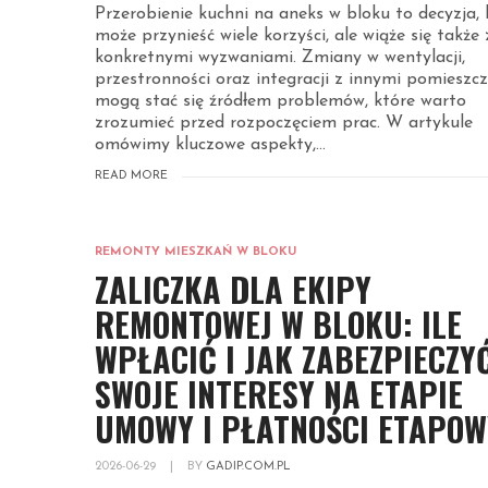
Przerobienie kuchni na aneks w bloku to decyzja, 
może przynieść wiele korzyści, ale wiąże się także 
konkretnymi wyzwaniami. Zmiany w wentylacji,
przestronności oraz integracji z innymi pomieszc
mogą stać się źródłem problemów, które warto
zrozumieć przed rozpoczęciem prac. W artykule
omówimy kluczowe aspekty,...
READ MORE
REMONTY MIESZKAŃ W BLOKU
ZALICZKA DLA EKIPY
REMONTOWEJ W BLOKU: ILE
WPŁACIĆ I JAK ZABEZPIECZY
SWOJE INTERESY NA ETAPIE
UMOWY I PŁATNOŚCI ETAPO
2026-06-29
|
BY
GADIP.COM.PL