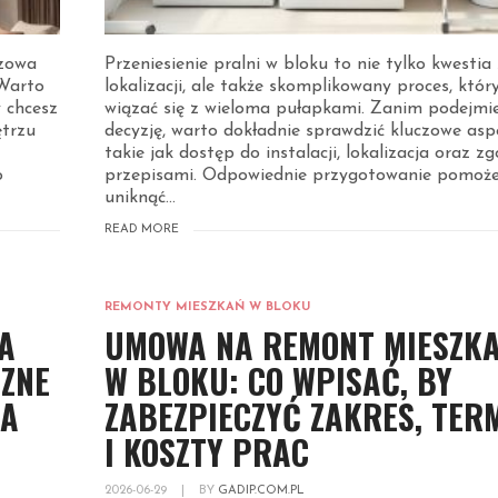
czowa
Przeniesienie pralni w bloku to nie tylko kwesti
 Warto
lokalizacji, ale także skomplikowany proces, któ
 chcesz
wiązać się z wieloma pułapkami. Zanim podejmi
ętrzu
decyzję, warto dokładnie sprawdzić kluczowe asp
takie jak dostęp do instalacji, lokalizacja oraz z
o
przepisami. Odpowiednie przygotowanie pomoż
uniknąć...
READ MORE
REMONTY MIESZKAŃ W BLOKU
A
UMOWA NA REMONT MIESZKA
ZNE
W BLOKU: CO WPISAĆ, BY
LA
ZABEZPIECZYĆ ZAKRES, TER
I KOSZTY PRAC
2026-06-29
|
BY
GADIP.COM.PL