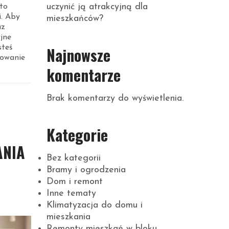
uczynić ją atrakcyjną dla
to
i. Aby
mieszkańców?
az
jne
Najnowsze
steś
łowanie
komentarze
Brak komentarzy do wyświetlenia.
Kategorie
ANIA
Bez kategorii
Bramy i ogrodzenia
Dom i remont
Inne tematy
Klimatyzacja do domu i
mieszkania
Remonty mieszkań w bloku