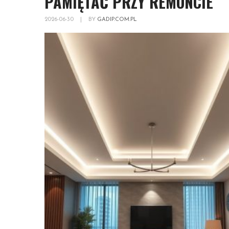
PAMIĘTAĆ PRZY REMONCIE
2026-06-30
|
BY
GADIP.COM.PL