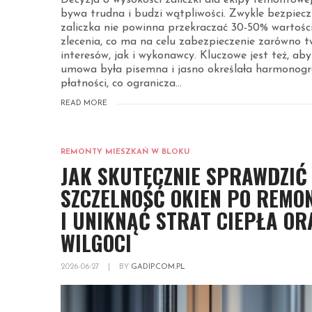
Decyzja o wysokości zaliczki dla ekipy remontowe
bywa trudna i budzi wątpliwości. Zwykle bezpiec
zaliczka nie powinna przekraczać 30-50% wartośc
zlecenia, co ma na celu zabezpieczenie zarówno t
interesów, jak i wykonawcy. Kluczowe jest też, aby
umowa była pisemna i jasno określała harmonog
płatności, co ogranicza...
READ MORE
REMONTY MIESZKAŃ W BLOKU
JAK SKUTECZNIE SPRAWDZIĆ
SZCZELNOŚĆ OKIEN PO REMO
I UNIKNĄĆ STRAT CIEPŁA OR
WILGOCI
2026-06-27
|
BY
GADIP.COM.PL