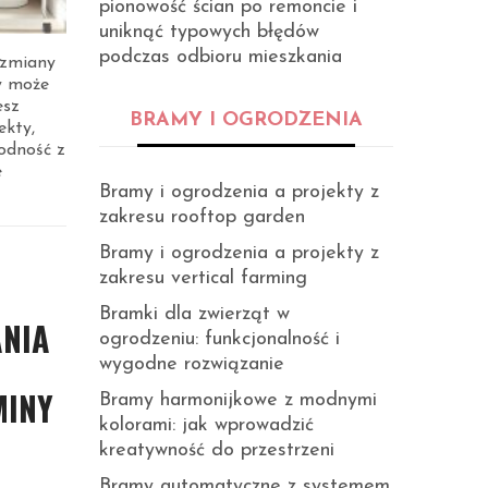
pionowość ścian po remoncie i
uniknąć typowych błędów
podczas odbioru mieszkania
a zmiany
ry może
esz
BRAMY I OGRODZENIA
ekty,
godność z
e
Bramy i ogrodzenia a projekty z
zakresu rooftop garden
Bramy i ogrodzenia a projekty z
zakresu vertical farming
Bramki dla zwierząt w
NIA
ogrodzeniu: funkcjonalność i
wygodne rozwiązanie
MINY
Bramy harmonijkowe z modnymi
kolorami: jak wprowadzić
kreatywność do przestrzeni
Bramy automatyczne z systemem