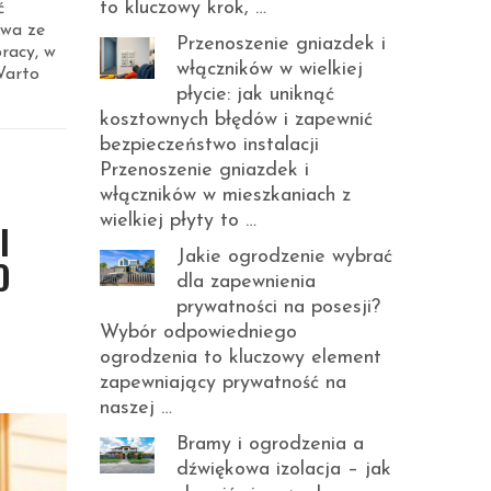
to kluczowy krok, …
ć
owa ze
Przenoszenie gniazdek i
pracy, w
włączników w wielkiej
Warto
płycie: jak uniknąć
kosztownych błędów i zapewnić
bezpieczeństwo instalacji
Przenoszenie gniazdek i
włączników w mieszkaniach z
wielkiej płyty to …
I
Jakie ogrodzenie wybrać
O
dla zapewnienia
prywatności na posesji?
Wybór odpowiedniego
ogrodzenia to kluczowy element
zapewniający prywatność na
naszej …
Bramy i ogrodzenia a
dźwiękowa izolacja – jak