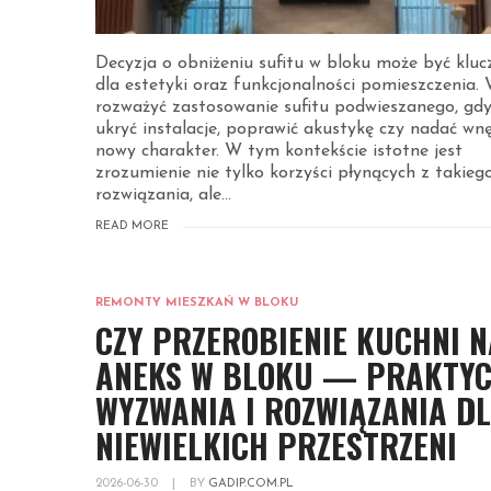
Decyzja o obniżeniu sufitu w bloku może być klu
dla estetyki oraz funkcjonalności pomieszczenia.
rozważyć zastosowanie sufitu podwieszanego, gdy
ukryć instalacje, poprawić akustykę czy nadać wn
nowy charakter. W tym kontekście istotne jest
zrozumienie nie tylko korzyści płynących z takieg
rozwiązania, ale...
READ MORE
REMONTY MIESZKAŃ W BLOKU
CZY PRZEROBIENIE KUCHNI N
ANEKS W BLOKU — PRAKTYC
WYZWANIA I ROZWIĄZANIA D
NIEWIELKICH PRZESTRZENI
2026-06-30
|
BY
GADIP.COM.PL