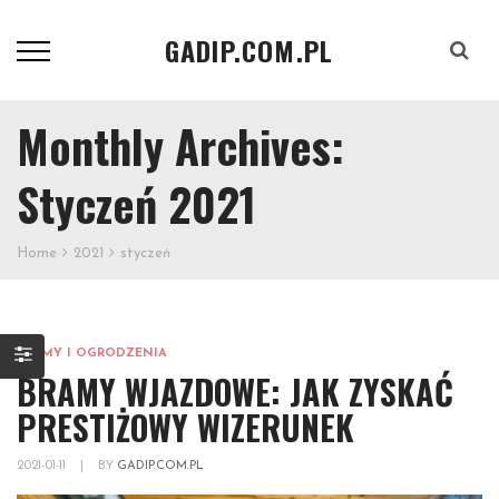
GADIP.COM.PL
Szukaj
Monthly Archives:
Styczeń 2021
Home
2021
styczeń
BRAMY I OGRODZENIA
BRAMY WJAZDOWE: JAK ZYSKAĆ
PRESTIŻOWY WIZERUNEK
2021-01-11
|
BY
GADIP.COM.PL