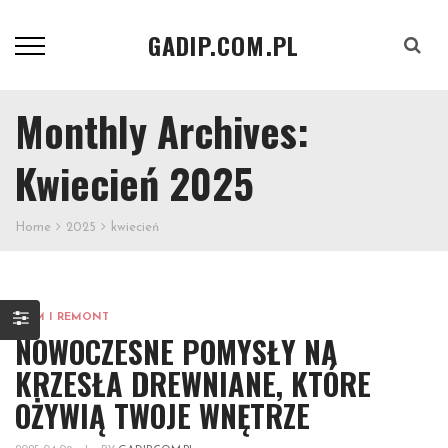
GADIP.COM.PL
Szukaj
Monthly Archives:
Kwiecień 2025
Home
2025
kwiecień
DOM I REMONT
NOWOCZESNE POMYSŁY NA
KRZESŁA DREWNIANE, KTÓRE
OŻYWIĄ TWOJE WNĘTRZE