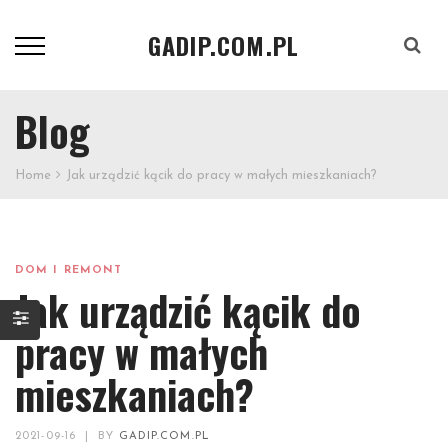
GADIP.COM.PL
Szukaj
Blog
Home
Jak urządzić kącik do pracy w małych mieszkaniach?
DOM I REMONT
Jak urządzić kącik do
pracy w małych
mieszkaniach?
2021-09-16
|
BY
GADIP.COM.PL