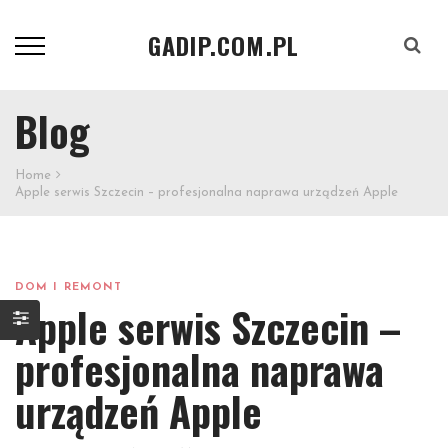
GADIP.COM.PL
Szukaj
Blog
Home
Apple serwis Szczecin – profesjonalna naprawa urządzeń Apple
DOM I REMONT
Apple serwis Szczecin –
profesjonalna naprawa
urządzeń Apple