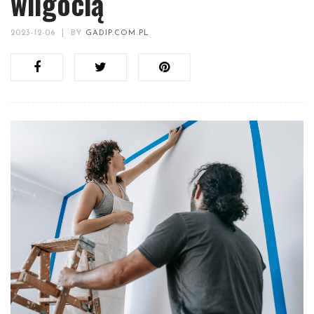
wilgocią
2023-12-06
|
BY
GADIP.COM.PL