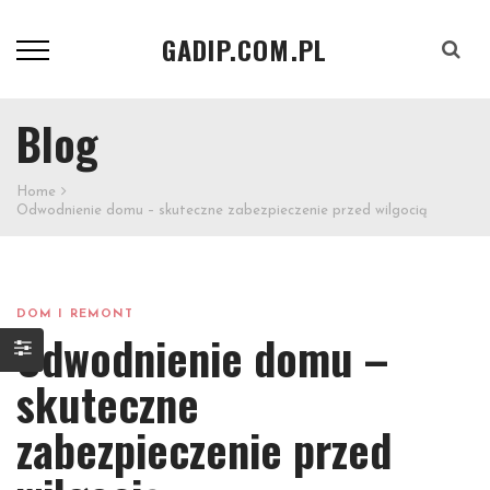
GADIP.COM.PL
Szukaj
Blog
Home
Odwodnienie domu – skuteczne zabezpieczenie przed wilgocią
DOM I REMONT
Odwodnienie domu –
skuteczne
zabezpieczenie przed