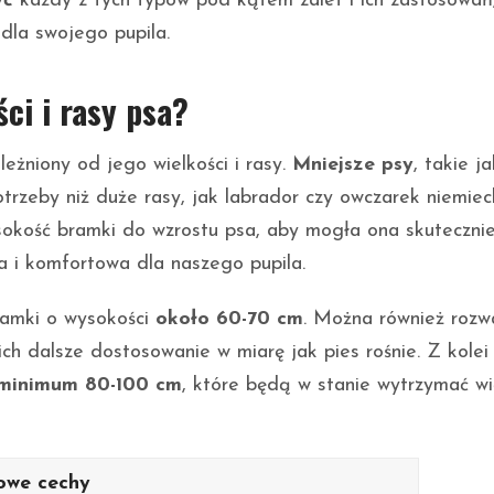
yć
każdy z tych typów pod kątem zalet i ich zastosowań
dla swojego pupila.
ci i rasy psa?
leżniony od jego wielkości i rasy.
Mniejsze psy
, takie ja
otrzeby niż duże rasy, jak labrador czy owczarek niemieck
okość bramki do wzrostu psa, aby mogła ona skutecznie
a i komfortowa dla naszego pupila.
ramki o wysokości
około 60-70 cm
. Można również rozw
ich dalsze dostosowanie w miarę jak pies rośnie. Z kolei
minimum 80-100 cm
, które będą w stanie wytrzymać w
owe cechy