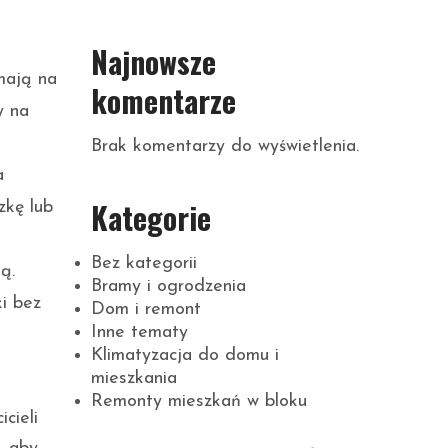
Najnowsze
mają na
komentarze
y na
Brak komentarzy do wyświetlenia.
a
Kategorie
zkę lub
Bez kategorii
ą.
Bramy i ogrodzenia
ki bez
Dom i remont
Inne tematy
Klimatyzacja do domu i
mieszkania
Remonty mieszkań w bloku
cieli