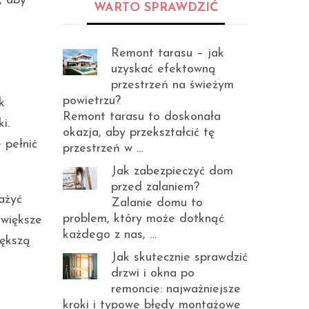
, aby
WARTO SPRAWDZIĆ
Remont tarasu – jak
uzyskać efektowną
przestrzeń na świeżym
powietrzu?
k
Remont tarasu to doskonała
i.
okazja, aby przekształcić tę
 pełnić
przestrzeń w …
Jak zabezpieczyć dom
przed zalaniem?
ażyć
Zalanie domu to
problem, który może dotknąć
 większe
każdego z nas, …
iększą
Jak skutecznie sprawdzić
drzwi i okna po
remoncie: najważniejsze
kroki i typowe błędy montażowe