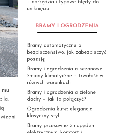
– narzędzia i typowe błędy do
uniknięcia
BRAMY I OGRODZENIA
Bramy automatyczne a
bezpieczeństwo: jak zabezpieczyć
posesję
Bramy i ogrodzenia a sezonowe
zmiany klimatyczne – trwałość w
różnych warunkach
u mu
Bramy i ogrodzenia a zielone
ila,
dachy – jak to połączyć?
ją
Ogrodzenia kute: elegancja i
klasyczny styl
owiedni
Bramy przesuwne z napędem
elektrycznym: komfort i