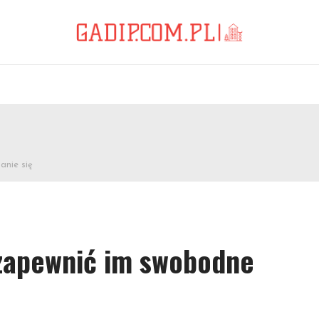
anie się
 zapewnić im swobodne