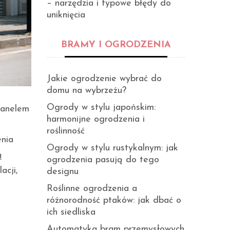
– narzędzia i typowe błędy do
uniknięcia
BRAMY I OGRODZENIA
Jakie ogrodzenie wybrać do
domu na wybrzeżu?
Ogrody w stylu japońskim:
panelem
harmonijne ogrodzenia i
roślinność
enia
Ogrody w stylu rustykalnym: jak
ą
ogrodzenia pasują do tego
acji,
designu
Roślinne ogrodzenia a
różnorodność ptaków: jak dbać o
ich siedliska
Automatyka bram przemysłowych