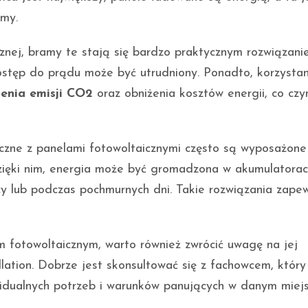
amy.
znej, bramy te stają się bardzo praktycznym rozwiązani
dostęp do prądu może być utrudniony. Ponadto, korzystan
enia emisji CO2
oraz obniżenia kosztów energii, co czyn
zne z panelami fotowoltaicznymi często są wyposażone
zięki nim, energia może być gromadzona w akumulatorac
y lub podczas pochmurnych dni. Takie rozwiązania zape
 fotowoltaicznym, warto również zwrócić uwagę na jej
llation. Dobrze jest skonsultować się z fachowcem, który
dualnych potrzeb i warunków panujących w danym miejs