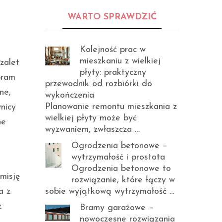
WARTO SPRAWDZIĆ
Kolejność prac w
mieszkaniu z wielkiej
zalet
płyty: praktyczny
bram
przewodnik od rozbiórki do
ne,
wykończenia
Planowanie remontu mieszkania z
nicy
wielkiej płyty może być
ne
wyzwaniem, zwłaszcza …
Ogrodzenia betonowe –
wytrzymałość i prostota
Ogrodzenia betonowe to
misję
rozwiązanie, które łączy w
sobie wyjątkową wytrzymałość …
a z
z
Bramy garażowe –
nowoczesne rozwiązania