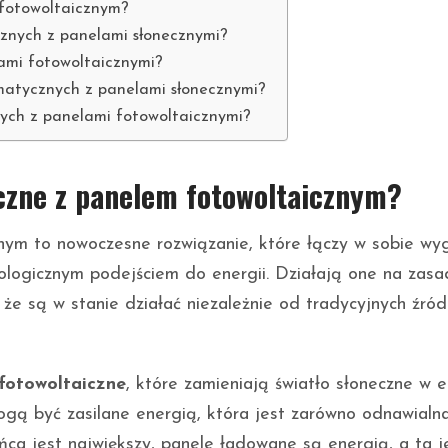
 fotowoltaicznym?
cznych z panelami słonecznymi?
ami fotowoltaicznymi?
omatycznych z panelami słonecznymi?
ych z panelami fotowoltaicznymi?
czne z panelem fotowoltaicznym?
nym to nowoczesne rozwiązanie, które łączy w sobie wy
logicznym podejściem do energii. Działają one na zasa
 że są w stanie działać niezależnie od tradycyjnych źród
fotowoltaiczne
, które zamieniają światło słoneczne w e
gą być zasilane energią, która jest zarówno odnawialna,
ca jest największy, panele ładowane są energią, a ta j