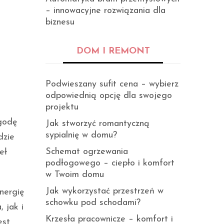
– innowacyjne rozwiązania dla
biznesu
DOM I REMONT
Podwieszany sufit cena – wybierz
odpowiednią opcję dla swojego
projektu
godę
Jak stworzyć romantyczną
sypialnię w domu?
dzie
Schemat ogrzewania
eł
podłogowego – ciepło i komfort
w Twoim domu
Jak wykorzystać przestrzeń w
nergię
schowku pod schodami?
 jak i
Krzesła pracownicze – komfort i
est