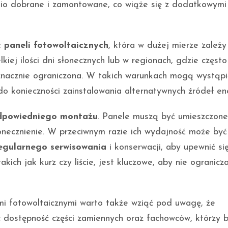
o dobrane i zamontowane, co wiąże się z dodatkowymi
 paneli fotowoltaicznych
, która w dużej mierze zależy
iej ilości dni słonecznych lub w regionach, gdzie częst
znacznie ograniczona. W takich warunkach mogą wystąpi
o konieczności zainstalowania alternatywnych źródeł ene
dpowiedniego montażu
. Panele muszą być umieszczon
onecznienie. W przeciwnym razie ich wydajność może być
egularnego serwisowania
i konserwacji, aby upewnić się
akich jak kurz czy liście, jest kluczowe, aby nie ogranicza
i fotowoltaicznymi warto także wziąć pod uwagę, że
c dostępność części zamiennych oraz fachowców, którzy