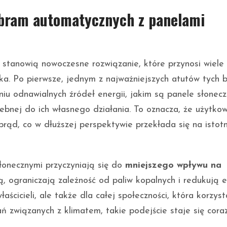
a bram automatycznych z panelami
stanowią nowoczesne rozwiązanie, które przynosi wiele 
ska. Po pierwsze, jednym z najważniejszych atutów tych 
niu odnawialnych źródeł energii, jakim są panele słonecz
ebnej do ich własnego działania. To oznacza, że użytkow
prąd, co w dłuższej perspektywie przekłada się na istot
łonecznymi przyczyniają się do
mniejszego wpływu na
ą, ograniczają zależność od paliw kopalnych i redukują e
aścicieli, ale także dla całej społeczności, która korzyst
ań związanych z klimatem, takie podejście staje się cora