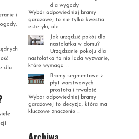
dla wygody
Wybór odpowiedniej bramy
eranie i
garażowej to nie tylko kwestia
pogody,
estetyki, ale …
Jak urządzić pokój dla
nastolatka w domu?
zędnych
Urządzanie pokoju dla
nastolatka to nie lada wyzwanie,
tość
które wymaga …
e dla
Bramy segmentowe z
płyt warstwowych:
prostota i trwałość
?
Wybór odpowiedniej bramy
garażowej to decyzja, która ma
kluczowe znaczenie …
iele
cji
Archiwa