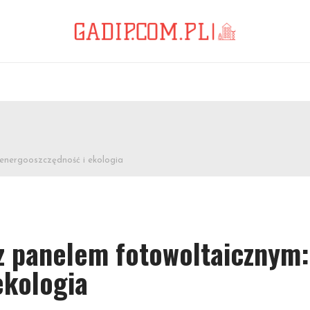
nergooszczędność i ekologia
 panelem fotowoltaicznym:
ekologia