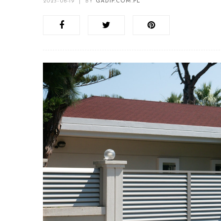
2023-06-19
|
BY
GADIP.COM.PL