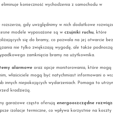
co eliminuje konieczność wychodzenia z samochodu w
ę rozszerza, gdy uwzględnimy w nich dodatkowe rozwiąz
oczesne modele wyposażone są w
czujniki ruchu
, które
liżających się do bramy, co pozwala na jej otwarcie bez
wiązania nie tylko zwiększają wygodę, ale także podnosz
zypadkowego zamknięcia bramy na użytkownika.
stemy alarmowe
oraz opcje monitorowania, które mogą
im, właściciele mogą być natychmiast informowani o wsz
ub innych niepokojących wydarzeniach. Pomaga to utrzy
rzed kradzieżą.
my garażowe często oferują
energooszczędne rozwiąz
 lepsze izolacje termiczne, co wpływa korzystnie na koszty