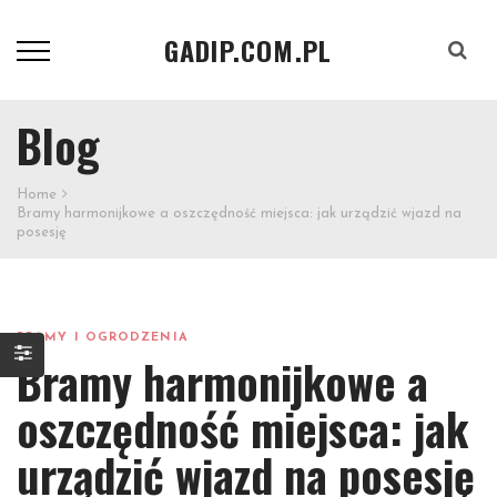
GADIP.COM.PL
Szukaj
Blog
Home
Bramy harmonijkowe a oszczędność miejsca: jak urządzić wjazd na
posesję
BRAMY I OGRODZENIA
Bramy harmonijkowe a
oszczędność miejsca: jak
urządzić wjazd na posesję