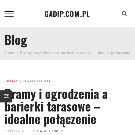
GADIP.COM.PL
Szukaj
Blog
Home
Bramy i ogrodzenia a barierki tarasowe – idealne połączenie
BRAMY I OGRODZENIA
Bramy i ogrodzenia a
barierki tarasowe –
idealne połączenie
2022-03-14
|
BY
GADIP.COM.PL