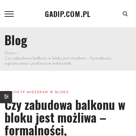
GADIP.COM.PL
Szukaj
Blog
Home
Czy zabudowa balkonu w bloku jest możliwa – formalności,
ograniczenia i praktyczne wskazówki
REMONTY MIESZKAŃ W BLOKU
Czy zabudowa balkonu w
bloku jest możliwa –
formalności,