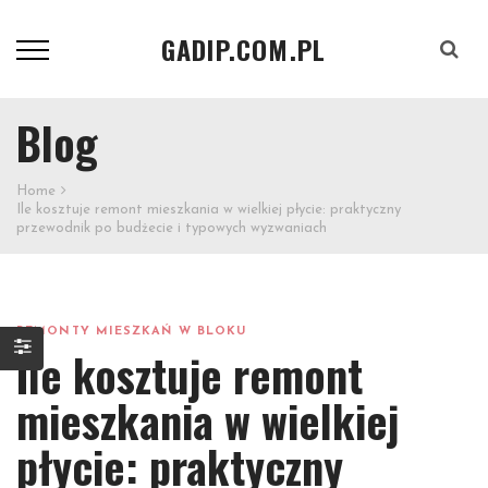
GADIP.COM.PL
Szukaj
Blog
Home
Ile kosztuje remont mieszkania w wielkiej płycie: praktyczny
przewodnik po budżecie i typowych wyzwaniach
REMONTY MIESZKAŃ W BLOKU
Ile kosztuje remont
mieszkania w wielkiej
płycie: praktyczny