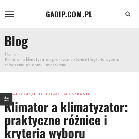
GADIP.COM.PL
Szukaj
Blog
Home
Klimator a klimatyzator: praktyczne różnice i kryteria wyboru
chłodzenia do domu i mieszkania
KLIMATYZACJA DO DOMU I MIESZKANIA
Klimator a klimatyzator:
praktyczne różnice i
kryteria wyboru