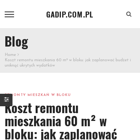
GADIP.COM.PL
Szukaj
Blog
Home
Koszt remontu mieszkania 60 m² w bloku: jak zaplanować budżet i
uniknąć ukrytych wydatków
REMONTY MIESZKAŃ W BLOKU
Koszt remontu
mieszkania 60 m² w
bloku: jak zaplanować