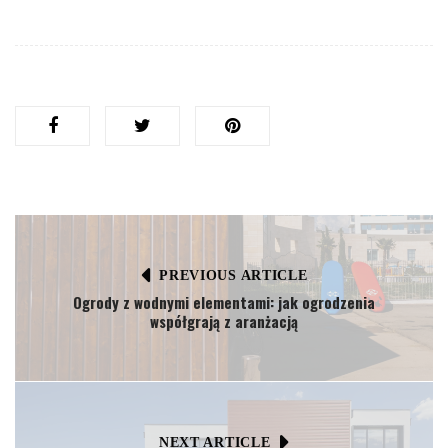
PREVIOUS ARTICLE
Ogrody z wodnymi elementami: jak ogrodzenia
współgrają z aranżacją
NEXT ARTICLE