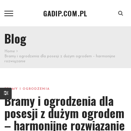
GADIP.COM.PL
Szukaj
Blog
Home
Bramy i ogrodzenia dla posesji z dużym ogrodem – harmonijne
rozwiązanie
BRAMY I OGRODZENIA
Bramy i ogrodzenia dla
posesji z dużym ogrodem
– harmonijne rozwiązanie