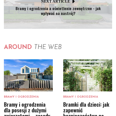
NEXT ARTICLE
Bramy i ogrodzenia a oświetlenie zewnętrzne - jak
wpływać na nastrój?
AROUND
THE WEB
BRAMY I OGRODZENIA
BRAMY I OGRODZENIA
Bramy i ogrodzenia
Bramki dla dzieci: jak
dla posesji z dużymi
zapewnić
zwierzętami – zasady
bezpieczeństwo na