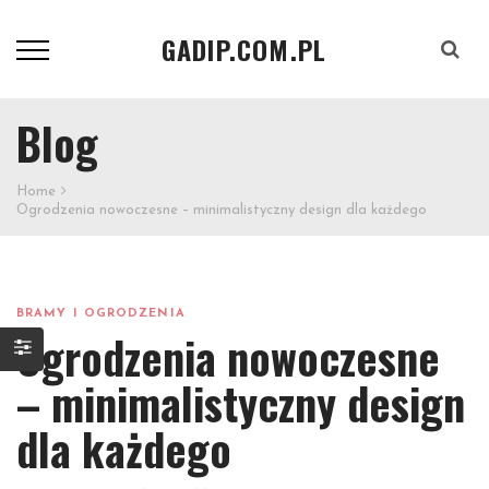
GADIP.COM.PL
Szukaj
Blog
Home
Ogrodzenia nowoczesne – minimalistyczny design dla każdego
BRAMY I OGRODZENIA
Ogrodzenia nowoczesne
– minimalistyczny design
dla każdego