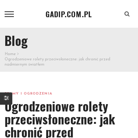
GADIP.COM.PL
Szukaj
Blog
Home
Ogrodzeniowe rolety przeciwsłoneczne: jak chronić przed
nadmiernym światłem
BRAMY I OGRODZENIA
Ogrodzeniowe rolety
przeciwsłoneczne: jak
chronić przed