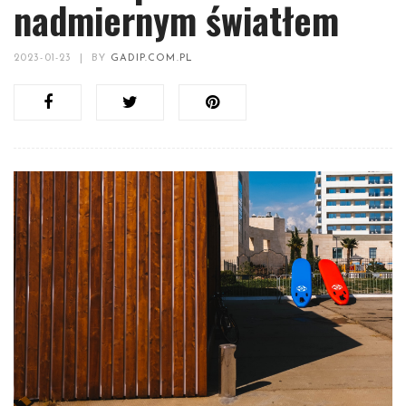
nadmiernym światłem
2023-01-23
|
BY
GADIP.COM.PL