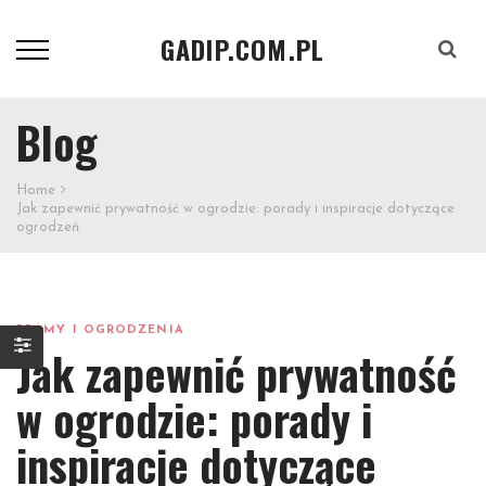
GADIP.COM.PL
Szukaj
Blog
Home
Jak zapewnić prywatność w ogrodzie: porady i inspiracje dotyczące
ogrodzeń
BRAMY I OGRODZENIA
Jak zapewnić prywatność
w ogrodzie: porady i
inspiracje dotyczące