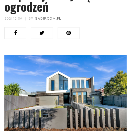
ogrodzeń
2021-12-09
|
BY
GADIP.COM.PL