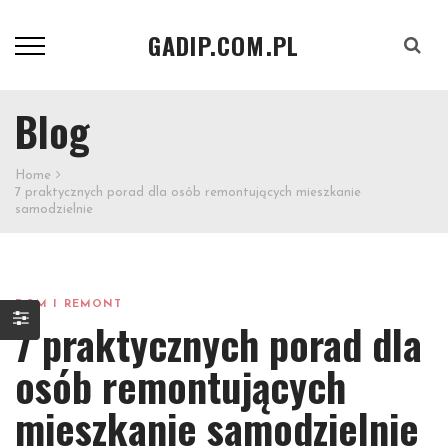
GADIP.COM.PL
Szukaj
Blog
Home
7 praktycznych porad dla osób remontujących mieszkanie
samodzielnie
DOM I REMONT
7 praktycznych porad dla
osób remontujących
mieszkanie samodzielnie