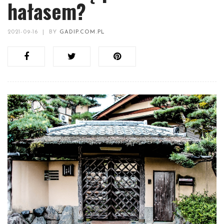
hałasem?
2021-09-16
|
BY
GADIP.COM.PL