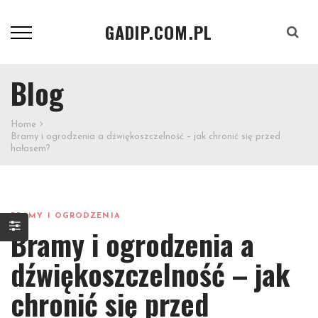
GADIP.COM.PL
Szukaj
Blog
Home
Bramy i ogrodzenia a dźwiękoszczelność – jak chronić się przed
hałasem?
BRAMY I OGRODZENIA
Bramy i ogrodzenia a
dźwiękoszczelność – jak
chronić się przed