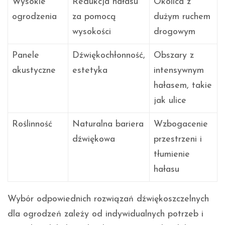
Wysokie
Redukcja hałasu
Okolica z
ogrodzenia
za pomocą
dużym ruchem
wysokości
drogowym
Panele
Dźwiękochłonność,
Obszary z
akustyczne
estetyka
intensywnym
hałasem, takie
jak ulice
Roślinność
Naturalna bariera
Wzbogacenie
dźwiękowa
przestrzeni i
tłumienie
hałasu
Wybór odpowiednich rozwiązań dźwiękoszczelnych
dla ogrodzeń zależy od indywidualnych potrzeb i