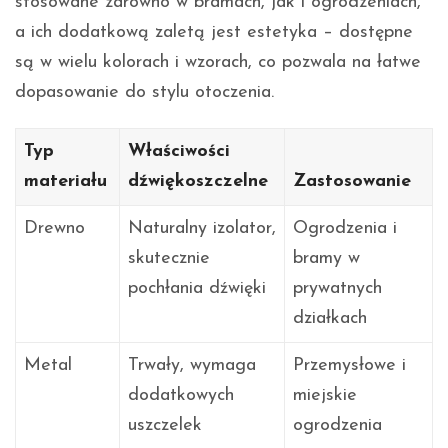
stosowane zarówno w bramach, jak i ogrodzeniach,
a ich dodatkową zaletą jest estetyka – dostępne
są w wielu kolorach i wzorach, co pozwala na łatwe
dopasowanie do stylu otoczenia.
Typ
Właściwości
materiału
dźwiękoszczelne
Zastosowanie
Drewno
Naturalny izolator,
Ogrodzenia i
skutecznie
bramy w
pochłania dźwięki
prywatnych
działkach
Metal
Trwały, wymaga
Przemysłowe i
dodatkowych
miejskie
uszczelek
ogrodzenia