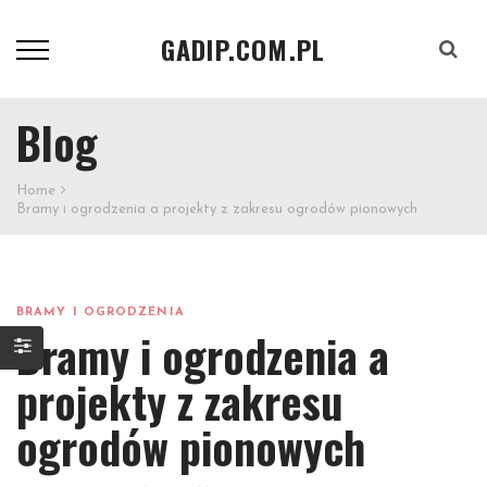
GADIP.COM.PL
Szukaj
Blog
Home
Bramy i ogrodzenia a projekty z zakresu ogrodów pionowych
BRAMY I OGRODZENIA
Bramy i ogrodzenia a
projekty z zakresu
ogrodów pionowych