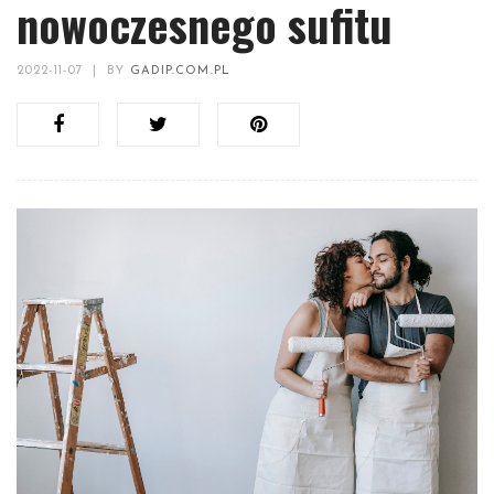
nowoczesnego sufitu
2022-11-07
|
BY
GADIP.COM.PL