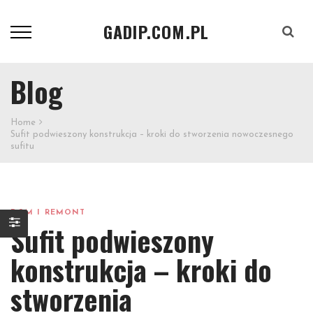
GADIP.COM.PL
Szukaj
Blog
Home
Sufit podwieszony konstrukcja – kroki do stworzenia nowoczesnego
sufitu
DOM I REMONT
Sufit podwieszony
konstrukcja – kroki do
stworzenia