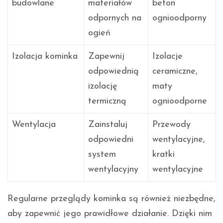
budowlane
materiałów
beton
odpornych na
ognioodporny
ogień
Izolacja kominka
Zapewnij
Izolacje
odpowiednią
ceramiczne,
izolację
maty
termiczną
ognioodporne
Wentylacja
Zainstaluj
Przewody
odpowiedni
wentylacyjne,
system
kratki
wentylacyjny
wentylacyjne
Regularne przeglądy kominka są również niezbędne,
aby zapewnić jego prawidłowe działanie. Dzięki nim