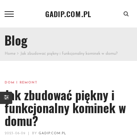
GADIP.COM.PL
Szukaj
Blog
Home
Jak zbudować piękny i funkcjonalny kominek w domu?
DOM I REMONT
Jak zbudować piękny i
funkcjonalny kominek w
domu?
2023-06-09
|
BY
GADIP.COM.PL