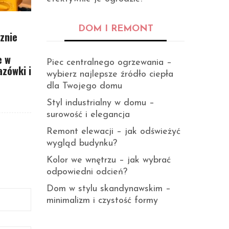
REMONTY MIESZKAŃ W BLOKU
REMON
DOM I REMONT
znie
Jak skutecznie sprawdzić
Jak 
szczelność instalacji wodnej po
gładz
e w
remoncie — metody i
remo
Piec centralnego ogrzewania –
zówki i
najczęstsze pułapki do
błędy
wybierz najlepsze źródło ciepła
uniknięcia
dla Twojego domu
Styl industrialny w domu –
surowość i elegancja
Remont elewacji – jak odświeżyć
wygląd budynku?
Kolor we wnętrzu – jak wybrać
odpowiedni odcień?
Dom w stylu skandynawskim –
minimalizm i czystość formy