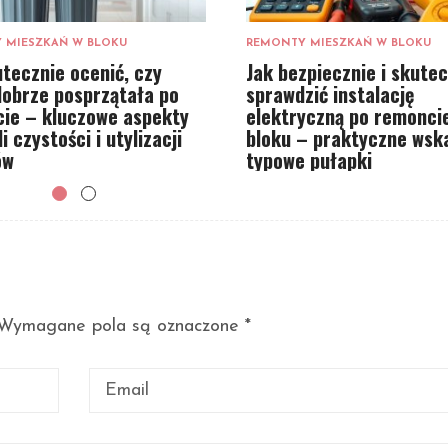
 MIESZKAŃ W BLOKU
REMONTY MIESZKAŃ W BLOKU
utecznie ocenić, czy
Jak bezpiecznie i skutec
dobrze posprzątała po
sprawdzić instalację
ie – kluczowe aspekty
elektryczną po remonci
i czystości i utylizacji
bloku – praktyczne wska
ów
typowe pułapki
Wymagane pola są oznaczone
*