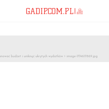
anować budżet i uniknąć ukrytych wydatków
image-1774617869.jpg