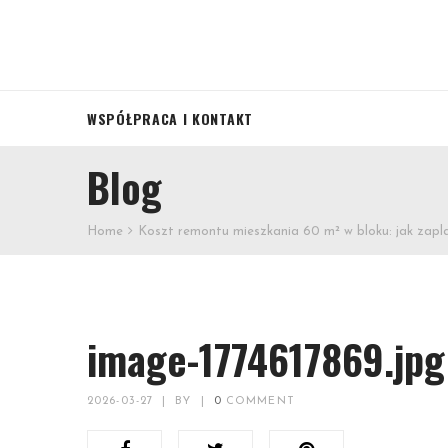
WSPÓŁPRACA I KONTAKT
Blog
Home
Koszt remontu mieszkania 60 m² w bloku: jak zapl
image-1774617869.jpg
2026-03-27
|
BY
|
0
COMMENT