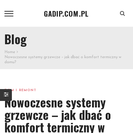
GADIP.COM.PL
Szukaj
Blog
Home
Nowoczesne systemy grzewcze – jak dbać o komfort termiczny w
domu?
DOM I REMONT
Nowoczesne systemy
grzewcze – jak dbać o
komfort termiczny w