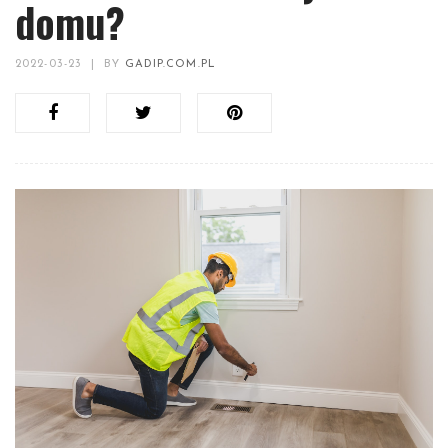
domu?
2022-03-23
|
BY
GADIP.COM.PL