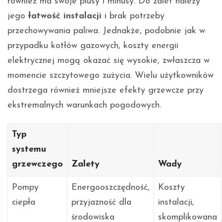
również ma swoje plusy i minusy. Do zalet należy
jego
łatwość instalacji
i brak potrzeby
przechowywania paliwa. Jednakże, podobnie jak w
przypadku kotłów gazowych, koszty energii
elektrycznej mogą okazać się wysokie, zwłaszcza w
momencie szczytowego zużycia. Wielu użytkowników
dostrzega również mniejsze efekty grzewcze przy
ekstremalnych warunkach pogodowych.
Typ
systemu
grzewczego
Zalety
Wady
Pompy
Energooszczędność,
Koszty
ciepła
przyjazność dla
instalacji,
środowiska
skomplikowana