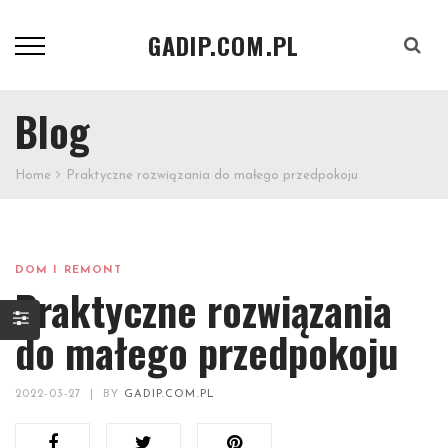
GADIP.COM.PL
Szukaj
Blog
Home
Praktyczne rozwiązania do małego przedpokoju
DOM I REMONT
Praktyczne rozwiązania
do małego przedpokoju
2022-03-27
|
BY
GADIP.COM.PL