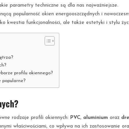
kie parametry techniczne są dla nas najważniejsze.
nącą popularność okien energooszczędnych i nowoczesn
o kwestia funkcjonalności, ale także estetyki i stylu życ
nętrza?
ych?
borze profilu okiennego?
e popularne?
nnych?
ne rodzaje profili okiennych:
PVC
,
aluminium
oraz
dr
nnymi właściwościami, co wpływa na ich zastosowanie or