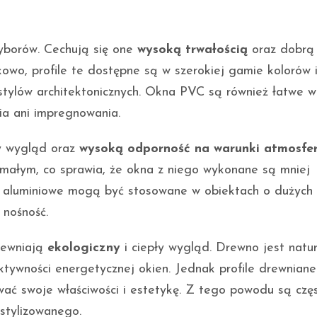
wyborów. Cechują się one
wysoką trwałością
oraz dobrą
kowo, profile te dostępne są w szerokiej gamie kolorów 
stylów architektonicznych. Okna PVC są również łatwe w
a ani impregnowania.
ny wygląd oraz
wysoką odporność na warunki atmosfe
małym, co sprawia, że okna z niego wykonane są mniej
e aluminiowe mogą być stosowane w obiektach o dużych
 nośność.
apewniają
ekologiczny
i ciepły wygląd. Drewno jest natu
ktywności energetycznej okien. Jednak profile drewniane
ać swoje właściwości i estetykę. Z tego powodu są czę
stylizowanego.