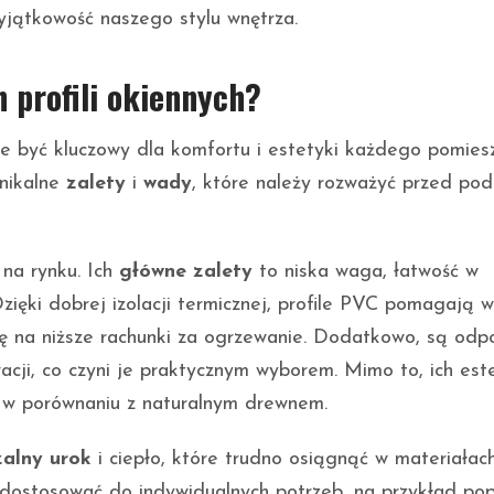
yjątkowość naszego stylu wnętrza.
h profili okiennych?
 być kluczowy dla komfortu i estetyki każdego pomiesz
unikalne
zalety
i
wady
, które należy rozważyć przed pod
 na rynku. Ich
główne zalety
to niska waga, łatwość w
ięki dobrej izolacji termicznej, profile PVC pomagają w
ię na niższe rachunki za ogrzewanie. Dodatkowo, są odp
acji, co czyni je praktycznym wyborem. Mimo to, ich est
 w porównaniu z naturalnym drewnem.
zalny urok
i ciepło, które trudno osiągnąć w materiałac
dostosować do indywidualnych potrzeb, na przykład pop