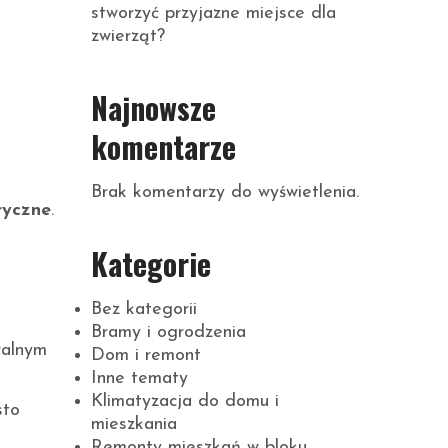
stworzyć przyjazne miejsce dla
zwierząt?
Najnowsze
i
komentarze
Brak komentarzy do wyświetlenia.
ryczne
.
Kategorie
Bez kategorii
Bramy i ogrodzenia
ralnym
Dom i remont
Inne tematy
Klimatyzacja do domu i
sto
mieszkania
Remonty mieszkań w bloku