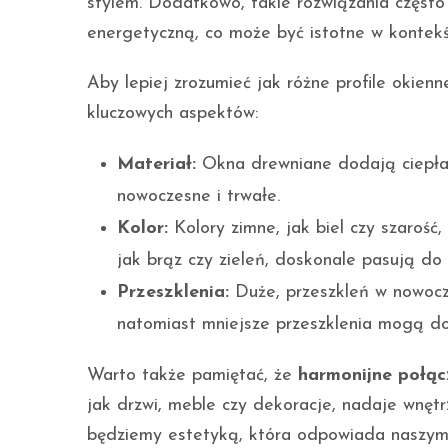
stylem. Dodatkowo, takie rozwiązania często 
energetyczną, co może być istotne w kontekś
Aby lepiej zrozumieć jak różne profile okien
kluczowych aspektów:
Materiał:
Okna drewniane dodają ciepła i
nowoczesne i trwałe.
Kolor:
Kolory zimne, jak biel czy szarość,
jak brąz czy zieleń, doskonale pasują do 
Przeszklenia:
Duże, przeszkleń w nowocz
natomiast mniejsze przeszklenia mogą d
Warto także pamiętać, że
harmonijne połąc
jak drzwi, meble czy dekoracje, nadaje wnętr
będziemy estetyką, która odpowiada naszym 