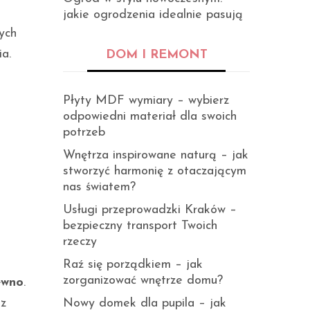
jakie ogrodzenia idealnie pasują
ych
ia.
DOM I REMONT
Płyty MDF wymiary – wybierz
odpowiedni materiał dla swoich
potrzeb
Wnętrza inspirowane naturą – jak
stworzyć harmonię z otaczającym
nas światem?
Usługi przeprowadzki Kraków –
bezpieczny transport Twoich
rzeczy
Raź się porządkiem – jak
zorganizować wnętrze domu?
ewno
.
az
Nowy domek dla pupila – jak