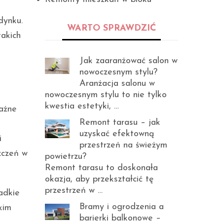
dynku.
WARTO SPRAWDZIĆ
takich
Jak zaaranżować salon w
nowoczesnym stylu?
Aranżacja salonu w
nowoczesnym stylu to nie tylko
kwestia estetyki, …
ażne
Remont tarasu – jak
uzyskać efektowną
i
przestrzeń na świeżym
zczeń w
powietrzu?
Remont tarasu to doskonała
okazja, aby przekształcić tę
przestrzeń w …
ładkie
Bramy i ogrodzenia a
kim
barierki balkonowe –