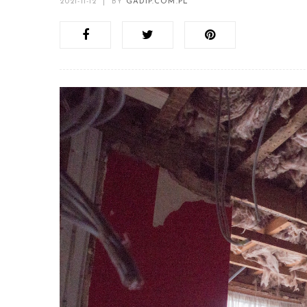
2021-11-12
|
BY
GADIP.COM.PL