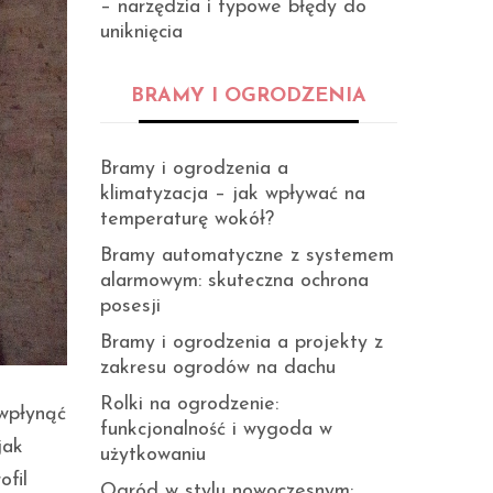
– narzędzia i typowe błędy do
uniknięcia
BRAMY I OGRODZENIA
Bramy i ogrodzenia a
klimatyzacja – jak wpływać na
temperaturę wokół?
Bramy automatyczne z systemem
alarmowym: skuteczna ochrona
posesji
Bramy i ogrodzenia a projekty z
zakresu ogrodów na dachu
Rolki na ogrodzenie:
 wpłynąć
funkcjonalność i wygoda w
jak
użytkowaniu
ofil
Ogród w stylu nowoczesnym: