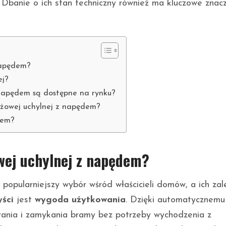
Dbanie o ich stan techniczny również ma kluczowe znac
napędem?
ej?
napędem są dostępne na rynku?
ażowej uchylnej z napędem?
dem?
wej uchylnej z napędem?
opularniejszy wybór wśród właścicieli domów, a ich zal
ści
jest
wygoda użytkowania
. Dzięki automatycznemu
rania i zamykania bramy bez potrzeby wychodzenia z