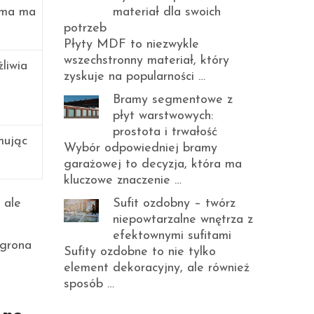
ama ma
materiał dla swoich
potrzeb
Płyty MDF to niezwykle
wszechstronny materiał, który
liwia
zyskuje na popularności …
Bramy segmentowe z
płyt warstwowych:
prostota i trwałość
mując
Wybór odpowiedniej bramy
garażowej to decyzja, która ma
kluczowe znaczenie …
 ale
Sufit ozdobny – twórz
niepowtarzalne wnętrza z
efektownymi sufitami
 grona
Sufity ozdobne to nie tylko
element dekoracyjny, ale również
sposób …