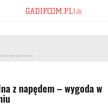
odziennym użytkowaniu
lna z napędem – wygoda w
niu