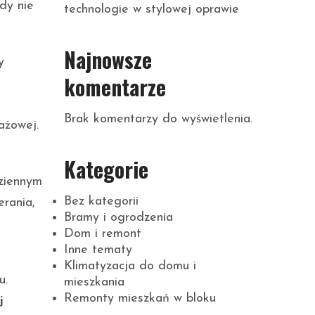
dy nie
technologie w stylowej oprawie
Najnowsze
y
komentarze
Brak komentarzy do wyświetlenia.
ażowej.
Kategorie
dziennym
Bez kategorii
erania,
Bramy i ogrodzenia
Dom i remont
Inne tematy
Klimatyzacja do domu i
u.
mieszkania
Remonty mieszkań w bloku
j