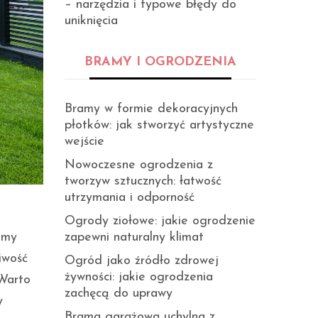
– narzędzia i typowe błędy do
uniknięcia
BRAMY I OGRODZENIA
Bramy w formie dekoracyjnych
płotków: jak stworzyć artystyczne
wejście
Nowoczesne ogrodzenia z
tworzyw sztucznych: łatwość
utrzymania i odporność
Ogrody ziołowe: jakie ogrodzenie
emy
zapewni naturalny klimat
iwość
Ogród jako źródło zdrowej
żywności: jakie ogrodzenia
Warto
zachęcą do uprawy
y
Brama garażowa uchylna z