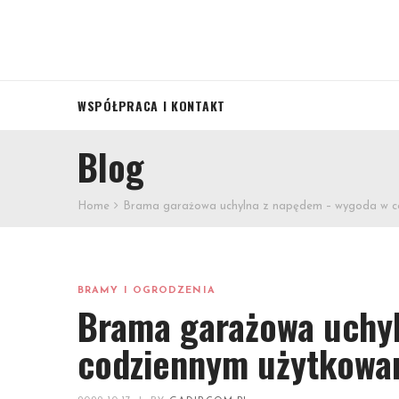
WSPÓŁPRACA I KONTAKT
Blog
Home
Brama garażowa uchylna z napędem – wygoda w c
BRAMY I OGRODZENIA
Brama garażowa uchy
codziennym użytkowa