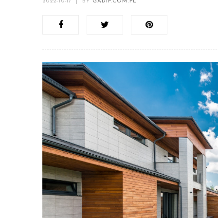
2022-10-17
|
BY
GADIP.COM.PL