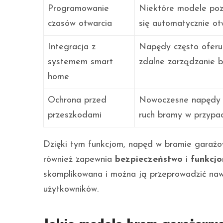
Programowanie
Niektóre modele poz
czasów otwarcia
się automatycznie ot
Integracja z
Napędy często oferuj
systemem smart
zdalne zarządzanie b
home
Ochrona przed
Nowoczesne napędy po
przeszkodami
ruch bramy w przypad
Dzięki tym funkcjom, napęd w bramie garażow
również zapewnia
bezpieczeństwo
i
funkcjo
skomplikowana i można ją przeprowadzić nawe
użytkowników.