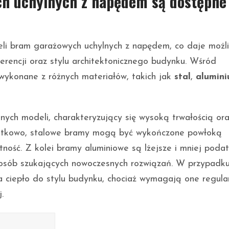
h uchylnych z napędem są dostępne
eli bram garażowych uchylnych z napędem, co daje możl
rencji oraz stylu architektonicznego budynku. Wśród
 wykonane z różnych materiałów, takich jak
stal
,
alumin
nych modeli, charakteryzujący się wysoką trwałością or
datkowo, stalowe bramy mogą być wykończone powłoką
ność. Z kolei bramy aluminiowe są lżejsze i mniej poda
 osób szukających nowoczesnych rozwiązań. W przypadk
 ciepło do stylu budynku, chociaż wymagają one regula
.