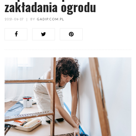
zakładania ogrodu
2021-09-27
|
BY
GADIP.COM.PL