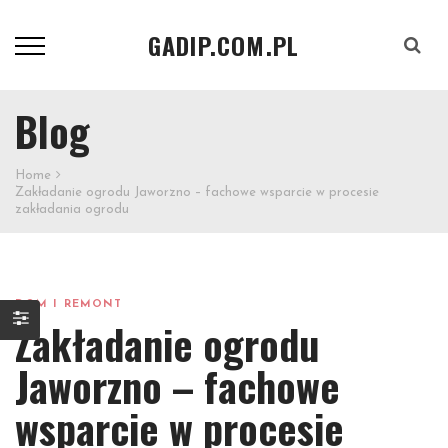
GADIP.COM.PL
Szukaj
Blog
Home
Zakładanie ogrodu Jaworzno – fachowe wsparcie w procesie
zakładania ogrodu
DOM I REMONT
Zakładanie ogrodu
Jaworzno – fachowe
wsparcie w procesie